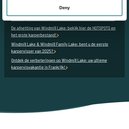
Nieuw karperrecord op Windmill Lake: DIKKE 28kg
Deny
SPIEGELKARPER!
100 karpers voor Joop & Carla Kleton vanaf WindMill Lake!
De afnetting van Windmill Lake: bekijk hier de HOTSPOTS en
het grote karperbestand!
Windmill Lake & Windmill Family Lake: bent u de eerste
karpervisser van 2025?
Ontdek de verbeteringen op Windmill Lake: uw ultieme
karpervisvakantie in Frankrijk!