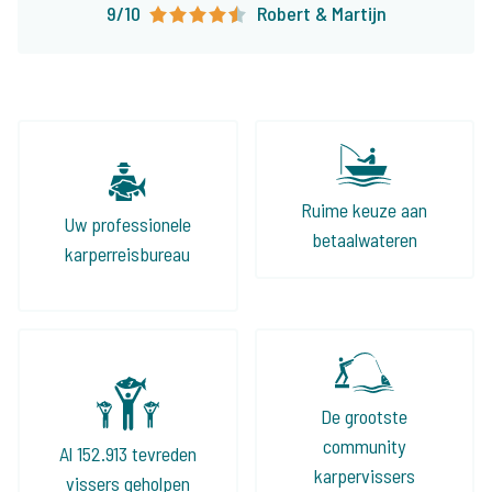
9/10
Robert & Martijn
onaangename verassingen komt te staan en
dat alles tot in de puntjes geregeld is. Zijn
aanbod is groot en divers, zo kunnen wij onze
klanten altijd wat leuks bieden!
Ruime keuze aan
Uw professionele
betaalwateren
karperreisbureau
De grootste
community
Al 152.913 tevreden
karpervissers
vissers geholpen