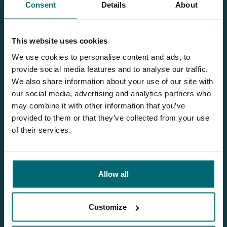
Consent
Details
About
Bas
This website uses cookies
We use cookies to personalise content and ads, to
Wilt u meer informatie?
provide social media features and to analyse our traffic.
We also share information about your use of our site with
Wilt u meer informatie over dit betaalwater? Neem dan
our social media, advertising and analytics partners who
gerust contact met ons op
may combine it with other information that you’ve
NL
+31 344 66 48 06
provided to them or that they’ve collected from your use
of their services.
info@thecarpspecialist.nl
WhatsApp
+31 6 556 88 912
Allow all
Customize
Gerelateerde blogs