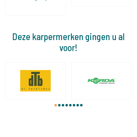
Deze karpermerken gingen u al
voor!
1
2
3
4
5
6
7
8