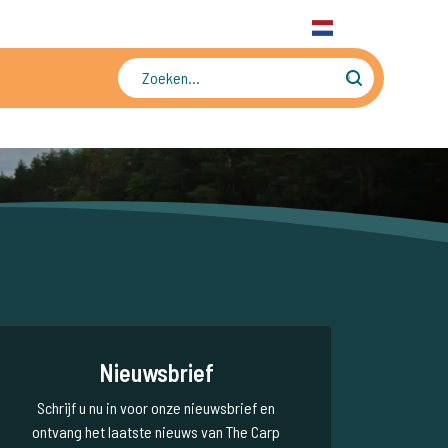
31 6 556 88 912
WhatsApp
+31 6 556 88 912
NL
Tienduizenden foto's en video's
Nieuwsbrief
Schrijf u nu in voor onze nieuwsbrief en
ontvang het laatste nieuws van The Carp