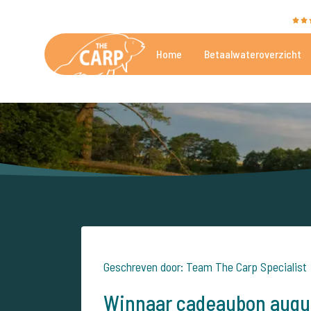
The Carp Specialist wordt beoordeeld met een
9,4
Home
Betaalwateroverzicht
De mooiste betaalwateren
Geschreven door: Team The Carp Specialist
Winnaar cadeaubon augu