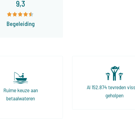
9,3
Begeleiding
Al 152.874 tevreden vis
Ruime keuze aan
geholpen
betaalwateren