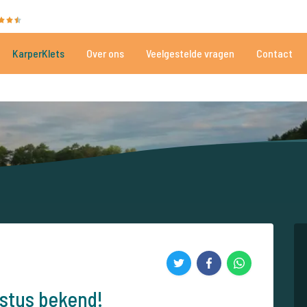
35025 beoordelingen
Heeft u hulp nodig?
Tel.
+
KarperKlets
Over ons
Veelgestelde vragen
Contact
Al meer dan 152.874 tevreden vissers
Voor én door karpervissers
stus bekend!