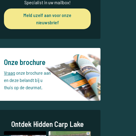
Specialist in uw mailbox!
Meld uzelf aan voor onze
nieuwsbrief
Onze brochure
Vraag
onze brochure aan
en deze belandt bij u
thuis op de deurmat.
Ontdek Hidden Carp Lake