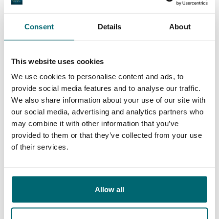
mijn nr. 1 keuze voor het boeken van een
visvakantie!
Consent
Details
About
10/10
Alijn Danau
This website uses cookies
We use cookies to personalise content and ads, to
provide social media features and to analyse our traffic.
We also share information about your use of our site with
our social media, advertising and analytics partners who
may combine it with other information that you’ve
provided to them or that they’ve collected from your use
Ruime keuze aan
Uw professionele
of their services.
betaalwateren
karperreisbureau
Allow all