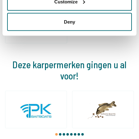
Customize
De grootste
community
Al 152.942 tevreden
Deny
karpervissers
vissers geholpen
Deze karpermerken gingen u al
voor!
1
2
3
4
5
6
7
8