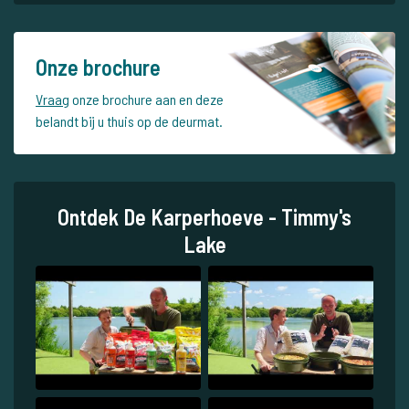
Onze brochure
Vraag
onze brochure aan en deze
belandt bij u thuis op de deurmat.
Ontdek De Karperhoeve - Timmy's
Lake