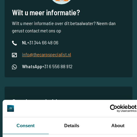
Wilt u meer informatie?
Wilt u meer informatie over dit betaalwater? Neem dan
gerust contact met ons op
NL
+31 344 66 48 06
info@thecarpspecialist.nl
WhatsApp
+31 6 556 88 912
Gerelateerde blogs
Vroegboekactie: hoge kortingen voor onze gasten bij MTC
Baits, Dragon Baits, NTEC & KWO!
Consent
Details
About