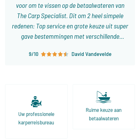
voor om te vissen op de betaalwateren van
The Carp Specialist. Dit om 2 heel simpele
redenen: Top service en grote keuze uit super
gave bestemmingen met verschillende
karakteristieken! Ieder type visser vindt er
9/10
David Vandevelde
visvakanties die op het lijf geschreven zijn!
Ruime keuze aan
Uw professionele
betaalwateren
karperreisbureau