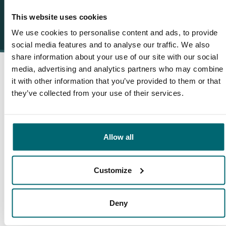
This website uses cookies
We use cookies to personalise content and ads, to provide
social media features and to analyse our traffic. We also
share information about your use of our site with our social
media, advertising and analytics partners who may combine
it with other information that you’ve provided to them or that
Daarom boekt u bij The Carp
they’ve collected from your use of their services.
Specialist
Allow all
35101 vissers
hebben ons al beoordeeld
Customize
Deny
9,7
9,2