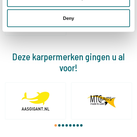
community
Al 152.908 tevreden
karpervissers
vissers geholpen
Deny
Deze karpermerken gingen u al
voor!
1
2
3
4
5
6
7
8