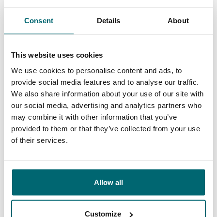
Specialist heb gevonden zit ik op mijn honk,
Consent
Details
About
met 3 tot 4 reizen per jaar weet ik dat het
8/10
Harrie Mensink
altijd goed is of goed komt. Er vallen steeds
This website uses cookies
meer nietszeggende wateren af en er komen
We use cookies to personalise content and ads, to
mooie voor terug, zowel voor de tent als de
provide social media features and to analyse our traffic.
volledig ingerichte huizen aan het water. Ook
We also share information about your use of our site with
het vissen met een groep vind ik geweldig, dit
our social media, advertising and analytics partners who
may combine it with other information that you’ve
jaar gaan we zelfs 2 keer op pad met zijn
Ruime keuze aan
provided to them or that they’ve collected from your use
Uw professionele
allen!
betaalwateren
of their services.
karperreisbureau
Allow all
Customize
De grootste