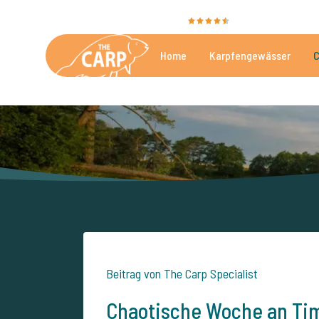
Sie bewerten uns mit
9,4
35086 Bewertunge
Home
Karpfengewässer
C
Die besten kommerzielle
Beitrag von The Carp Specialist
Chaotische Woche an Ti