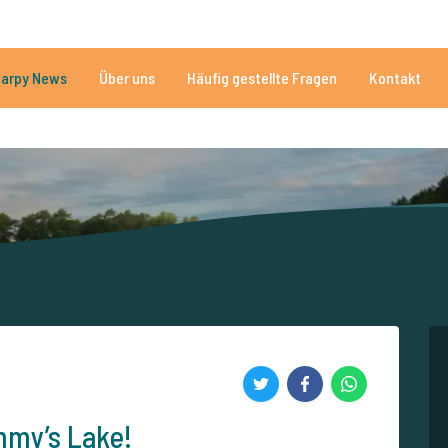
n
Brauchen Sie Hilfe?
Tel.
arpy News
Über uns
Häufig gestellte Fragen
Kontakt
n Seen
Mehr als 152.925 zufriedene Angler
Von und für Karpfenan
mmy’s Lake!