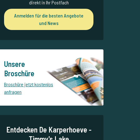
direkt in Ihr Postfach
Anmelden für die besten Angebote
und News
Unsere
Broschüre
Broschüre jetzt kostenlos
anfragen
Entdecken De Karperhoeve -
Timmy's Lake