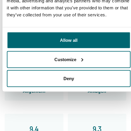
Darum buchen Sie bei The
media, advertising and analytics partners who may combine
it with other information that you’ve provided to them or that
Carp Specialist
they’ve collected from your use of their services.
35157 Angler
haben uns bereits bewertet
Allow all
Customize
9,7
9,2
Deny
Allgemein
Anlagen
9,4
9,3