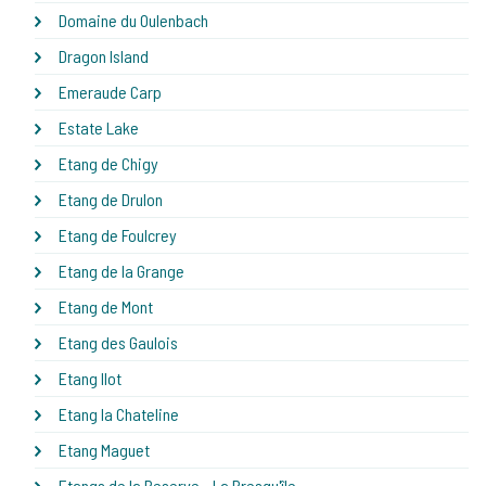
Domaine du Oulenbach
Dragon Island
Emeraude Carp
Estate Lake
Etang de Chigy
Etang de Drulon
Etang de Foulcrey
Etang de la Grange
Etang de Mont
Etang des Gaulois
Etang Ilot
Etang la Chateline
Etang Maguet
Etangs de la Reserve - La Presqu'île