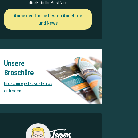
direkt in Ihr Postfach
Anmelden für die besten Angebote
und News
Unsere
Broschüre
Broschüre jetzt kostenlos
anfragen
Jeroen