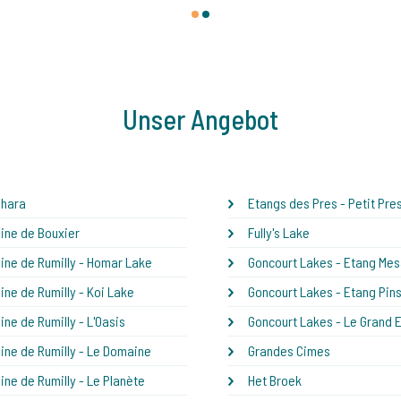
1
2
Unser Angebot
ahara
Etangs des Pres - Petit Pre
ne de Bouxier
Fully's Lake
ne de Rumilly - Homar Lake
Goncourt Lakes - Etang Me
ne de Rumilly - Koi Lake
Goncourt Lakes - Etang Pin
ne de Rumilly - L'Oasis
Goncourt Lakes - Le Grand 
ne de Rumilly - Le Domaine
Grandes Cimes
ne de Rumilly - Le Planète
Het Broek