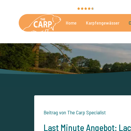
Sie bewerten uns mit
9,4
35086 Bewertunge
Home
Karpfengewässer
C
Die besten kommerzielle
Beitrag von The Carp Specialist
Last Minute Angebot: Lac