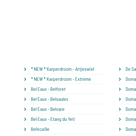
* NEW * Karperdroom - Artjeswiel
De S
* NEW * Karperdroom - Extreme
Domai
Bel Eaux - Belforet
Domai
Bel Eaux - Belsaules
Domai
Bel Eaux - Belvare
Domai
Bel Eaux - Etang du Yeti
Domai
Bel'ecaille
Domai