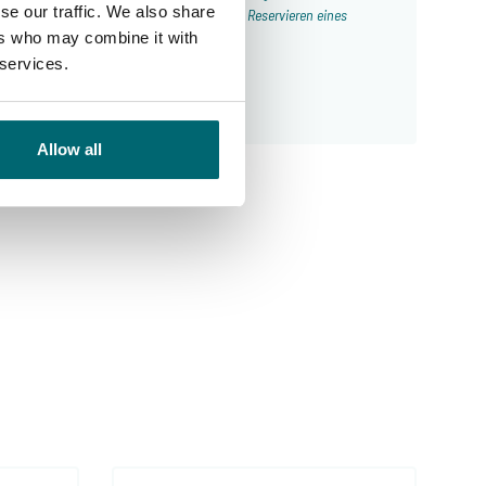
se our traffic. We also share
Angelurlaube und meine erste Wahl für das Reservieren eines
ers who may combine it with
Angelurlaubs!
 services.
10
Alijn Danau
Allow all