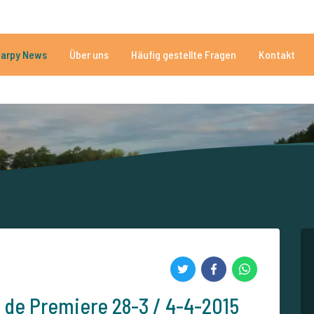
n
Brauchen Sie Hilfe?
Tel.
arpy News
Über uns
Häufig gestellte Fragen
Kontakt
n Seen
Mehr als 152.925 zufriedene Angler
Von und für Karpfenan
 de Premiere 28-3 / 4-4-2015