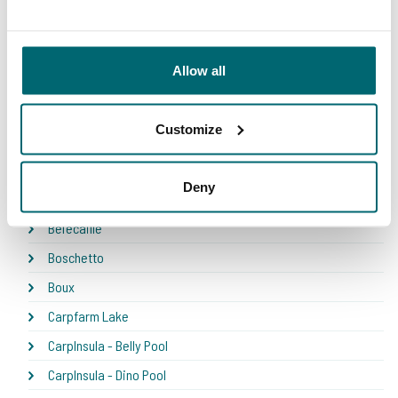
* NEW * Karperdroom - Artjeswiel
Allow all
* NEW * Karperdroom - Extreme
Bel Eaux - Belforet
Customize
Bel Eaux - Belsaules
Bel Eaux - Belvare
Deny
Bel Eaux - Etang du Yeti
Bel'ecaille
Boschetto
Boux
Carpfarm Lake
CarpInsula - Belly Pool
CarpInsula - Dino Pool