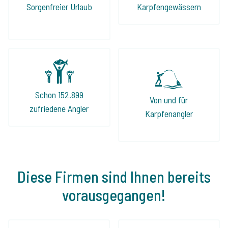
nach einem perfekten Angelurlaub seid, ist
Sorgenfreier Urlaub
Karpfengewässern
Jeroen und The Carp Specialist die beste
Adresse!
Schon 152.899
Von und für
zufriedene Angler
Karpfenangler
Diese Firmen sind Ihnen bereits
vorausgegangen!