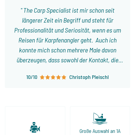
The Carp Specialist ist mir schon seit
längerer Zeit ein Begriff und steht für
Professionalität und Seriosität, wenn es um
Reisen für Karpfenangler geht. Auch ich
konnte mich schon mehrere Male davon
überzeugen, dass sowohl der Kontakt, die
Planung, als auch die Organisation einer Reise
10/10
Christoph Pleischl
an einen See aus dem Programm durch
Jeroen tadel- und reibungslos geklappt
haben. Man fühlte sich stets gut sowie ehrlich
beraten und auch die angebotenen Seen
halten, was sie laut Internetseite
versprechen. Wenn Ihr also auf der Suche
Große Auswahl an 1A