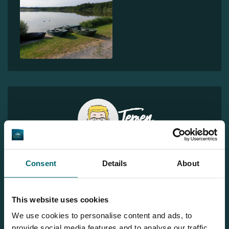
Jeroen
Sie möchten weitere Informationen?
Consent
Details
About
Brauchen Sie weitere Informationen über diesen See? Wir
helfen gerne weiter
This website uses cookies
Tel.
+31 655 191 755
We use cookies to personalise content and ads, to
info@thecarpspecialist.de
provide social media features and to analyse our traffic.