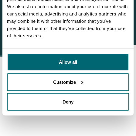
We also share information about your use of our site with
WhatsApp:
+31 6 5519 1755
our social media, advertising and analytics partners who
may combine it with other information that you’ve
provided to them or that they’ve collected from your use
of their services.
Allow all
Darum buchen Sie bei The
Customize
Carp Specialist
Deny
35030 Angler
haben uns bereits bewertet