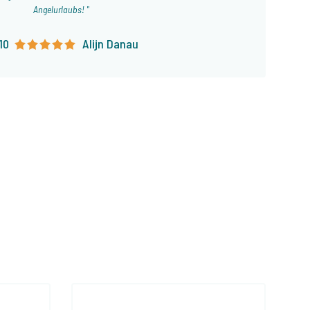
Angelurlaubs!
10
Alijn Danau