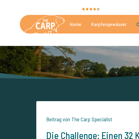
Sie bewerten uns mit
9,4
35051 Bewertungen
Home
Karpfengewässer
C
Die besten kommerzielle
Beitrag von The Carp Specialist
Die Challenge: Einen 32 K