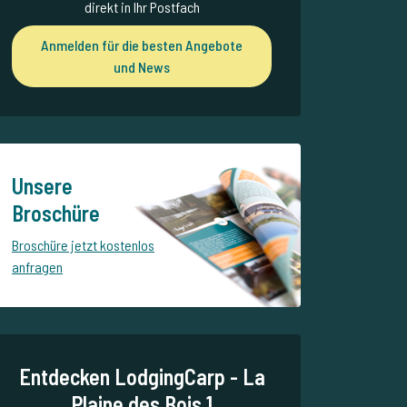
direkt in Ihr Postfach
Anmelden für die besten Angebote
und News
Unsere
Broschüre
Broschüre jetzt kostenlos
anfragen
Entdecken LodgingCarp - La
Plaine des Bois 1