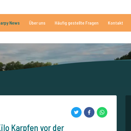
Brauchen Sie Hilfe?
Tel.
arpy News
Über uns
Häufig gestellte Fragen
Kontakt
n Seen
Mehr als 152.912 zufriedene Angler
Von und für Karpfenan
ilo Karpfen vor der