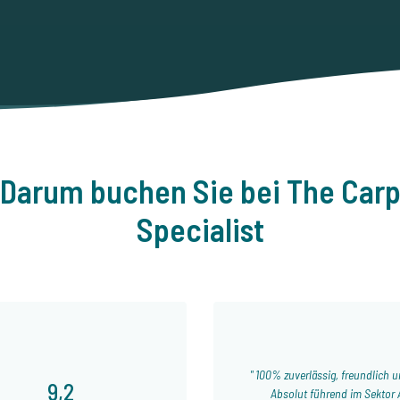
Darum buchen Sie bei The Car
Specialist
100% zuverlässig, freundlich un
9,2
Absolut führend im Sektor 